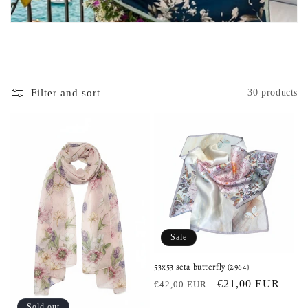
Filter and sort
30 products
Sale
53x53 seta butterfly (2964)
Regular
Sale
€21,00 EUR
€42,00 EUR
price
price
Sold out