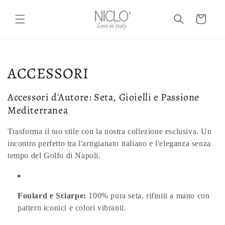
Skip to
content
Cart
C
ACCESSORI
o
Accessori d'Autore: Seta, Gioielli e Passione
l
Mediterranea
l
Trasforma il tuo stile con la nostra collezione esclusiva. Un
incontro perfetto tra l'artigianato italiano e l'eleganza senza
e
tempo del Golfo di Napoli.
c
t
Foulard e Sciarpe:
100% pura seta, rifiniti a mano con
i
pattern iconici e colori vibranti.