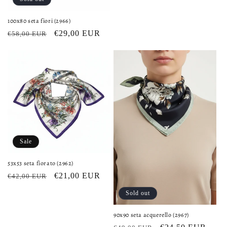
100x80 seta fiori (2966)
Regular
Sale
€29,00 EUR
€58,00 EUR
price
price
Sale
53x53 seta fiorato (2962)
Regular
Sale
€21,00 EUR
€42,00 EUR
price
price
Sold out
90x90 seta acquerello (2967)