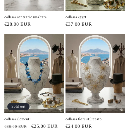
collana contrarie smaltata
collana egypt
Regular
€28,00 EUR
Regular
€37,00 EUR
price
price
Sold out
collana fiore stilizzato
collana elementi
Regular
€24,00 EUR
Regular
Sale
€25,00 EUR
€36,00 EUR