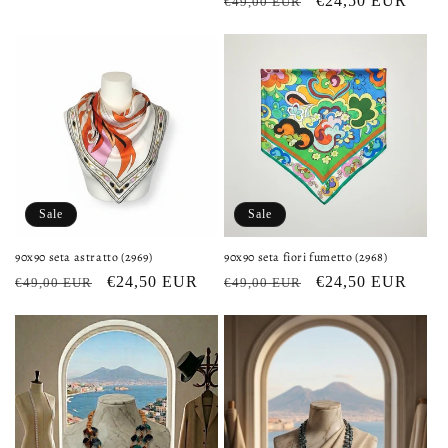
Regular
Sale
€24,50 EUR
€49,00 EUR
price
price
Sale
Sale
90x90 seta astratto (2969)
90x90 seta fiori fumetto (2968)
Regular
Sale
€24,50 EUR
Regular
Sale
€24,50 EUR
€49,00 EUR
€49,00 EUR
price
price
price
price