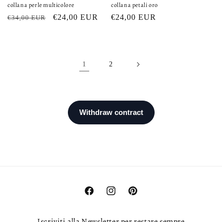
collana perle multicolore
collana petali oro
Regular
Sale
€24,00 EUR
Regular
€24,00 EUR
€34,00 EUR
price
price
price
1
2
Facebook
Instagram
Pinterest
Iscriviti alla Newsletter per restare sempre